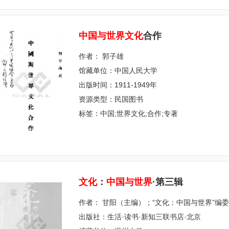
中
国
与
世
界
文
化
合作
作者： 郭子雄
馆藏单位：中国人民大学
出版时间：1911-1949年
资源类型：民国图书
标签：中国;世界文化;合作;专著
文
化
：
中
国
与
世
界
·第三辑
作者： 甘阳（主编）；“文化：中国与世界”编
出版社：生活·读书·新知三联书店·北京