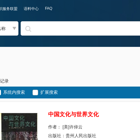
FAQ
识服务联盟
语料中心
名称
条记录
系统内搜索
扩展搜索
中
国
文
化
与
世
界
文
化
作者： [美]许倬云
出版社：贵州人民出版社