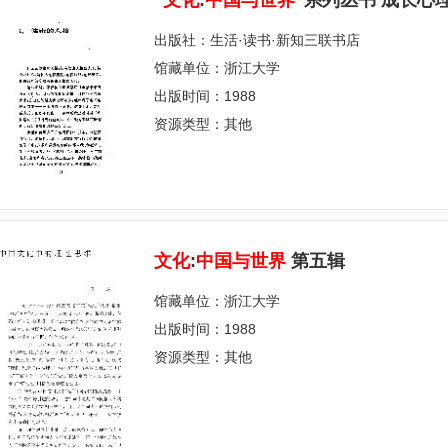
“
文
化
:
中
国
与
世
界
”系列丛书 成长心
出版社：生活·读书·新知三联书店
馆藏单位：浙江大学
出版时间：1988
资源类型：其他
文
化
:
中
国
与
世
界
第五辑
馆藏单位：浙江大学
出版时间：1988
资源类型：其他