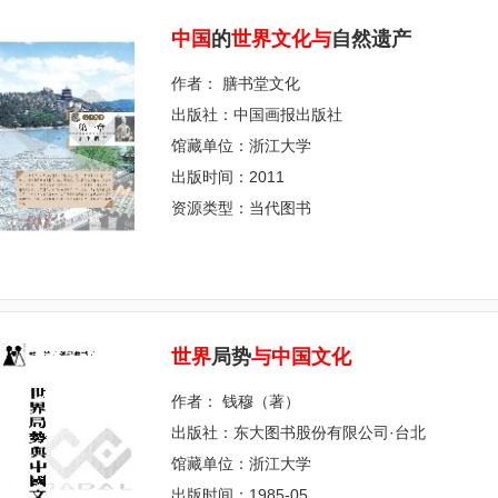
中
国
的
世
界
文
化
与
自然遗产
作者： 膳书堂文化
出版社：中国画报出版社
馆藏单位：浙江大学
出版时间：2011
资源类型：当代图书
世
界
局势
与
中
国
文
化
作者： 钱穆（著）
出版社：东大图书股份有限公司·台北
馆藏单位：浙江大学
出版时间：1985-05