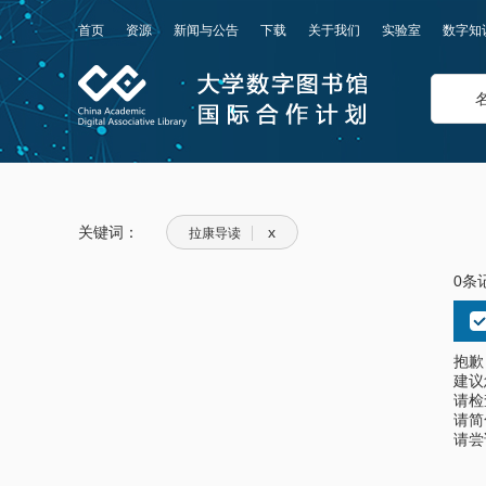
首页
资源
新闻与公告
下载
关于我们
实验室
数字知
关键词：
x
拉康导读
0条
抱歉
建议
请检
请简
请尝