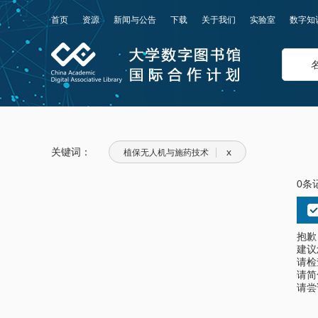
首页
资源
新闻与公告
下载
关于我们
实验室
数字知
关键词：
x
植保无人机与施药技术
0条
抱歉
建议
请检
请简
请尝