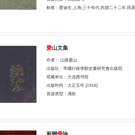
标签：爱迪生;上海;三十年代;民国二十二年;民国
愛
山文集
作者： 山路愛山
出版社：帝國行政學館史書研究會出版部
馆藏单位：大连图书馆
出版时间：大正五年 [1916]
资源类型：满铁
新戀
愛
論