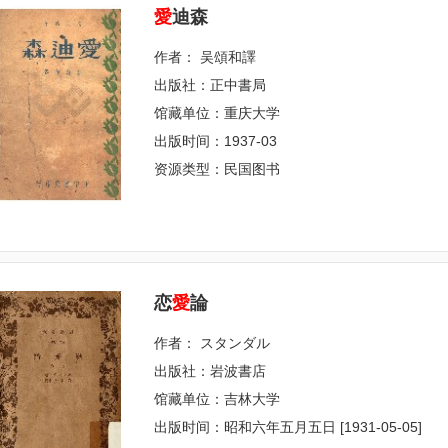
愛
迪森
作者： 吴頌和譯
出版社：正中書局
馆藏单位：重庆大学
出版时间：1937-03
资源类型：民国图书
恋
愛
論
作者： スタンダル
出版社：岩波書店
馆藏单位：吉林大学
出版时间：昭和六年五月五日 [1931-05-05]