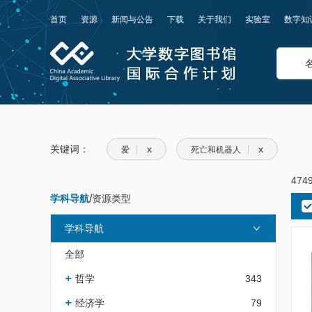
首页
资源
新闻与公告
下载
关于我们
实验室
数字知
关键词：
x
x
爱
死亡和机器人
47
学科导航
/
资源类型
学科导航
全部
哲学
343
经济学
79