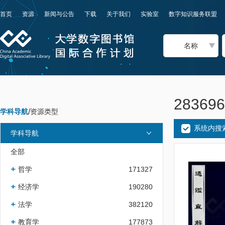
首页
资源
新闻与公告
下载
关于我们
实验室
数字知识服务联盟
名称
2836
学科导航
/
资源类型
系统内搜
学科导航
全部
哲学
171327
经济学
190280
法学
382120
教育学
177873