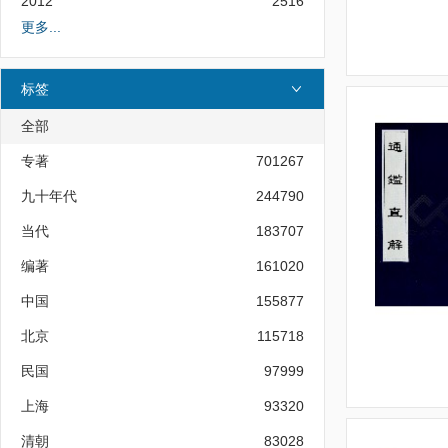
2012
2516
更多...
标签
全部
专著
701267
九十年代
244790
当代
183707
编著
161020
中国
155877
北京
115718
民国
97999
上海
93320
清朝
83028