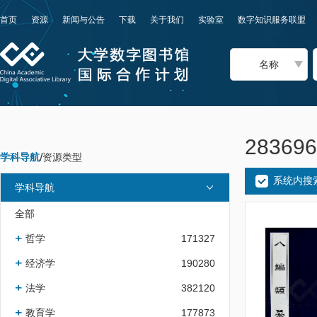
首页
资源
新闻与公告
下载
关于我们
实验室
数字知识服务联盟
名称
2836
学科导航
/
资源类型
系统内搜
学科导航
全部
哲学
171327
经济学
190280
法学
382120
教育学
177873