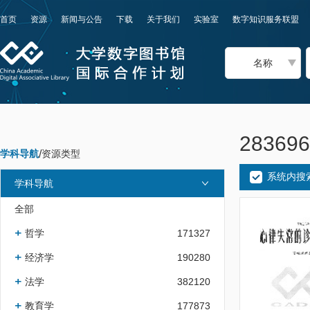
首页
资源
新闻与公告
下载
关于我们
实验室
数字知识服务联盟
名称
2836
学科导航
/
资源类型
系统内搜
学科导航
全部
哲学
171327
经济学
190280
法学
382120
教育学
177873