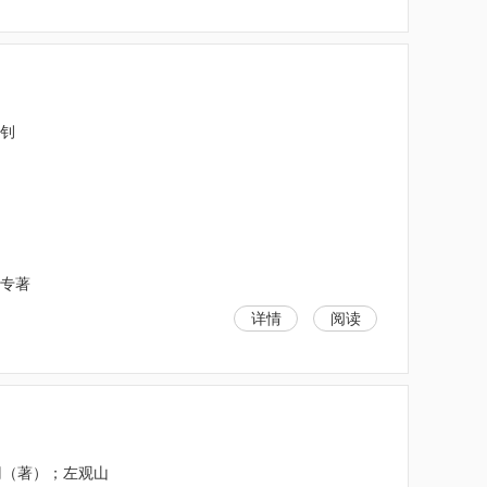
定钊
;专著
详情
阅读
.卡冈（著）；左观山