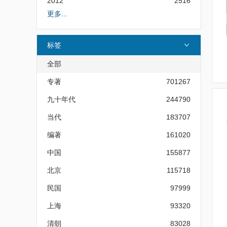
2012
2516
更多...
标签
全部
专著
701267
九十年代
244790
当代
183707
编著
161020
中国
155877
北京
115718
民国
97999
上海
93320
清朝
83028