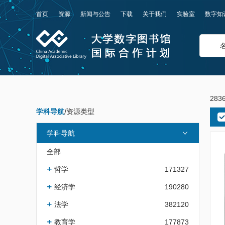
首页
资源
新闻与公告
下载
关于我们
实验室
数字知
283
学科导航
/
资源类型
学科导航
全部
哲学
171327
经济学
190280
法学
382120
教育学
177873