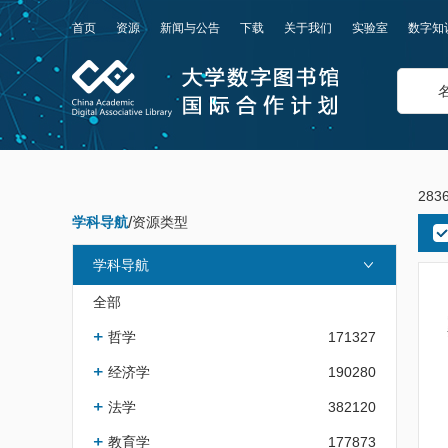
首页
资源
新闻与公告
下载
关于我们
实验室
数字知
283
学科导航
/
资源类型
学科导航
全部
哲学
171327
经济学
190280
法学
382120
教育学
177873