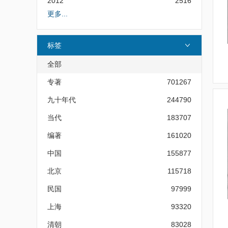
2012
2516
更多...
标签
全部
专著
701267
九十年代
244790
当代
183707
编著
161020
中国
155877
北京
115718
民国
97999
上海
93320
清朝
83028