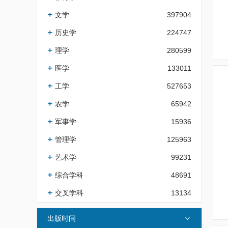
文学
397904
历史学
224747
理学
280599
医学
133011
工学
527653
农学
65942
军事学
15936
管理学
125963
艺术学
99231
综合学科
48691
交叉学科
13134
出版时间