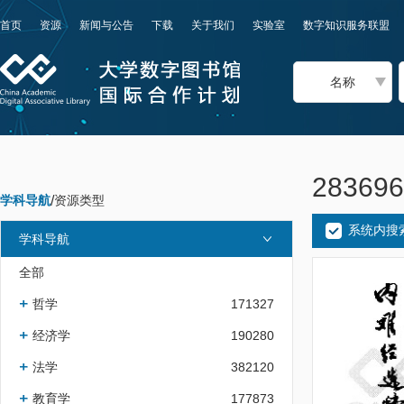
首页
资源
新闻与公告
下载
关于我们
实验室
数字知识服务联盟
名称
2836
学科导航
/
资源类型
系统内搜
学科导航
全部
哲学
171327
经济学
190280
法学
382120
教育学
177873