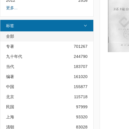
2012
2516
更多...
标签
全部
专著
701267
九十年代
244790
当代
183707
编著
161020
中国
155877
北京
115718
民国
97999
上海
93320
清朝
83028