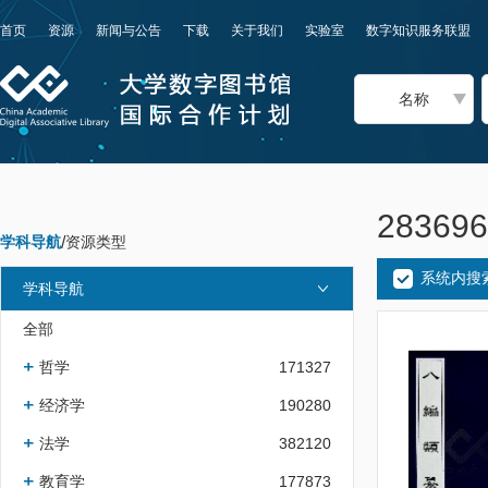
首页
资源
新闻与公告
下载
关于我们
实验室
数字知识服务联盟
名称
2836
学科导航
/
资源类型
系统内搜
学科导航
全部
哲学
171327
经济学
190280
法学
382120
教育学
177873