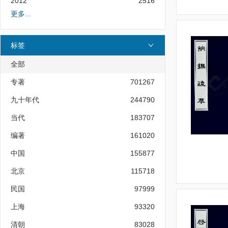
2012
2516
更多...
标签
全部
专著
701267
九十年代
244790
当代
183707
编著
161020
中国
155877
北京
115718
民国
97999
上海
93320
清朝
83028