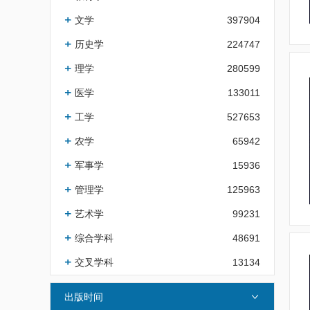
文学
397904
历史学
224747
理学
280599
医学
133011
工学
527653
农学
65942
军事学
15936
管理学
125963
艺术学
99231
综合学科
48691
交叉学科
13134
出版时间