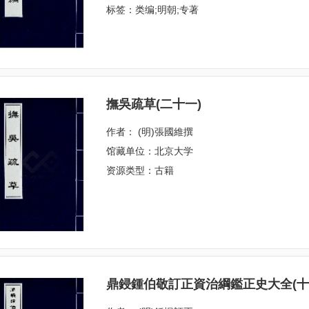
标签：类编;明朝;专著
撫吳疏草(二十一)
作者： (明)張國維撰
馆藏单位：北京大学
资源类型：古籍
鼎鋟鍾伯敬訂正資治綱鑑正史大全(十