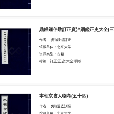
鼎鋟鍾伯敬訂正資治綱鑑正史大全(三
作者： (明)鍾惺訂正
馆藏单位：北京大学
资源类型：古籍
标签：订正;正史;大全;明朝
本朝京省人物考(五十四)
作者： (明)過庭訓撰
馆藏单位：北京大学