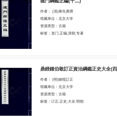
龍門綱鑑正編(十二)
作者： (清)蔣先庚撰
馆藏单位：北京大学
资源类型：古籍
标签：龙门;正编;清朝;专著
鼎鋟鍾伯敬訂正資治綱鑑正史大全(四
作者： (明)鍾惺訂正
馆藏单位：北京大学
资源类型：古籍
标签：订正;正史;大全;明朝