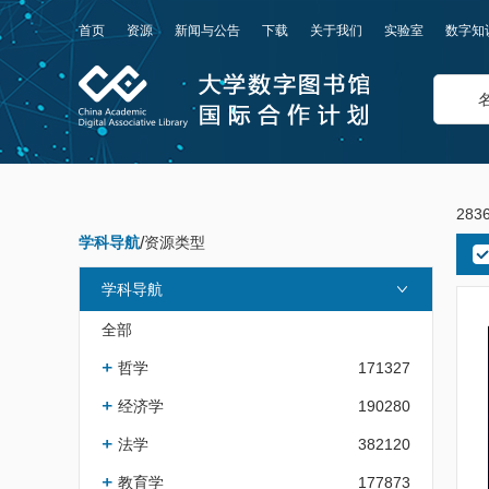
首页
资源
新闻与公告
下载
关于我们
实验室
数字知
283
学科导航
/
资源类型
学科导航
全部
哲学
171327
经济学
190280
法学
382120
教育学
177873