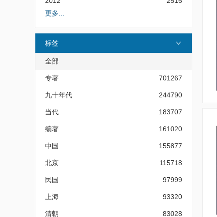
2012
2516
更多...
标签
全部
专著
701267
九十年代
244790
当代
183707
编著
161020
中国
155877
北京
115718
民国
97999
上海
93320
清朝
83028