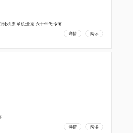
削;机床;单机;北京;六十年代;专著
详情
阅读
著
详情
阅读