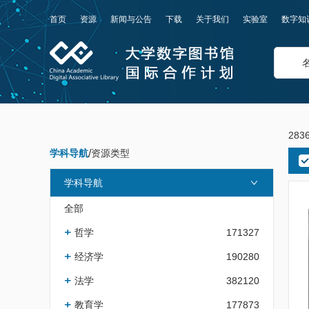
首页
资源
新闻与公告
下载
关于我们
实验室
数字知
283
学科导航
/
资源类型
学科导航
全部
哲学
171327
经济学
190280
法学
382120
教育学
177873