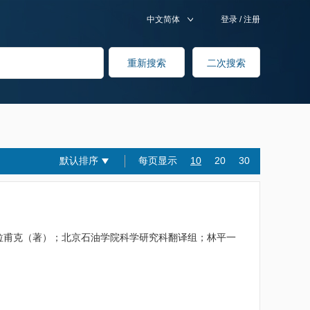
中文简体
登录
/
注册
默认排序
每页显示
10
20
30
B.B.拉甫克（著）；北京石油学院科学研究科翻译组；林平一