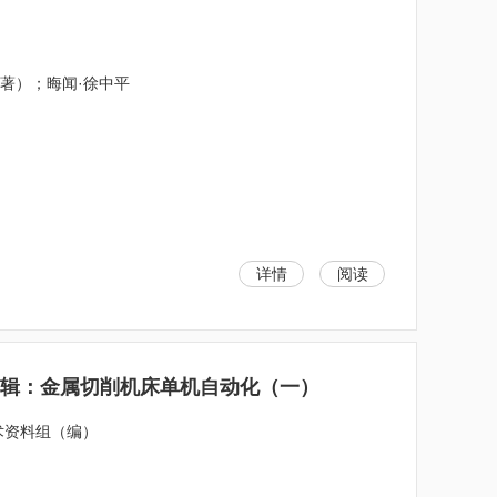
夫（著）；晦闻·徐中平
详情
阅读
二辑：金属切削机床单机自动化（一）
术资料组（编）