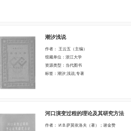
潮汐浅说
作者： 王云五（主编）
馆藏单位：浙江大学
资源类型：当代图书
标签：潮汐;浅说;专著
河口演变过程的理论及其研究方法
作者： И.В.萨莫依洛夫（著）；谢金赞