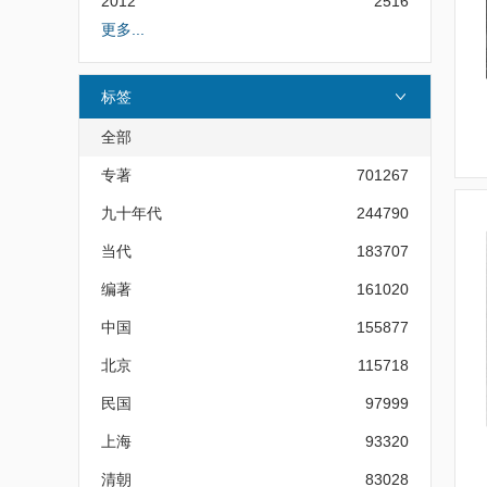
2012
2516
更多...
标签
全部
专著
701267
九十年代
244790
当代
183707
编著
161020
中国
155877
北京
115718
民国
97999
上海
93320
清朝
83028