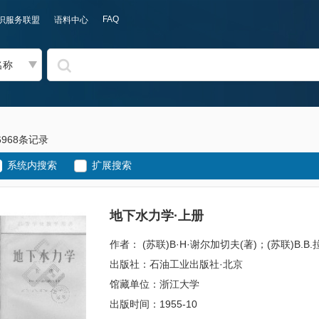
FAQ
识服务联盟
语料中心
名称
6968条记录
系统内搜索
扩展搜索
地下水力学·上册
作者： (苏联)B·H·谢尔加切夫(著)；(苏联)
出版社：石油工业出版社·北京
馆藏单位：浙江大学
出版时间：1955-10