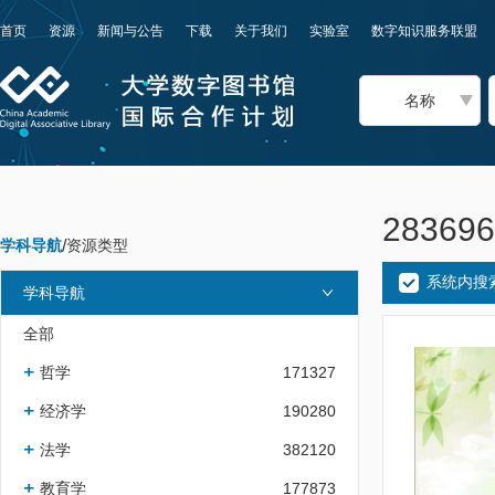
首页
资源
新闻与公告
下载
关于我们
实验室
数字知识服务联盟
名称
2836
学科导航
/
资源类型
系统内搜
学科导航
全部
哲学
171327
经济学
190280
法学
382120
教育学
177873