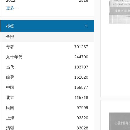
2012
2516
更多...
标签
全部
专著
701267
九十年代
244790
当代
183707
编著
161020
中国
155877
北京
115718
民国
97999
上海
93320
清朝
83028