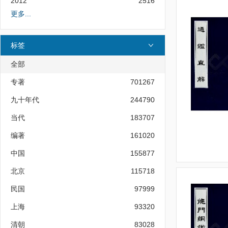
2012
2516
更多...
标签
全部
专著
701267
九十年代
244790
当代
183707
编著
161020
中国
155877
北京
115718
民国
97999
上海
93320
清朝
83028