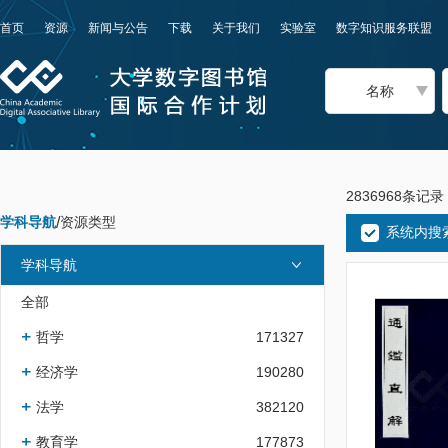
首页
资源
新闻与公告
下载
关于我们
实验室
数字知识服务联盟
名称
2836968条记录
学科导航
/
资源类型
系统内搜
学科导航
全部
哲学
171327
经济学
190280
法学
382120
教育学
177873