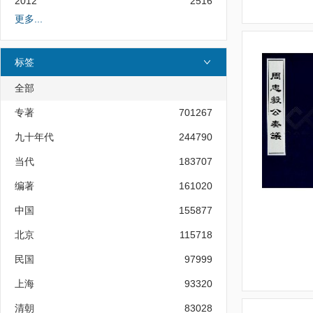
2012
2516
更多...
标签
全部
专著
701267
九十年代
244790
当代
183707
编著
161020
中国
155877
北京
115718
民国
97999
上海
93320
清朝
83028