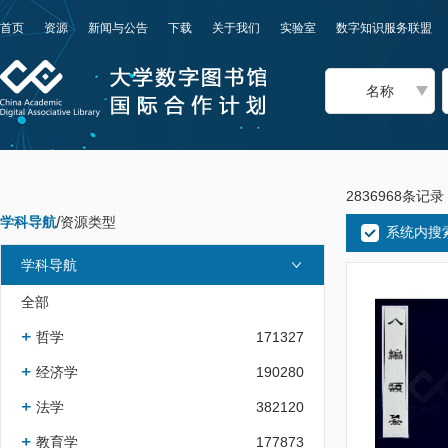
首页
资源
新闻与公告
下载
关于我们
实验室
数字知识服务联盟
名称
2836968条记录
学科导航
/
资源类型
系统内搜
学科导航
全部
哲学
171327
经济学
190280
法学
382120
教育学
177873