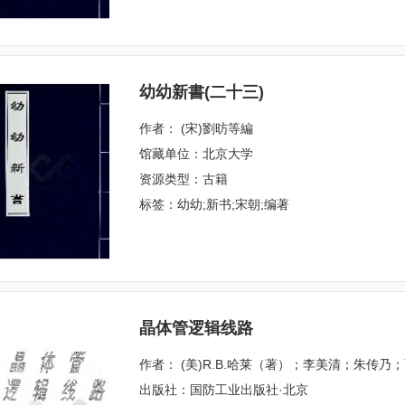
幼幼新書(二十三)
作者： (宋)劉昉等編
馆藏单位：北京大学
资源类型：古籍
标签：幼幼;新书;宋朝;编著
晶体管逻辑线路
作者： (美)R.B.哈莱（著）；李美清；朱传乃
出版社：国防工业出版社·北京