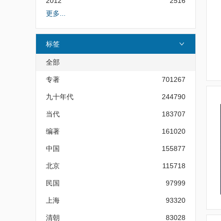
2012
2516
更多...
标签
全部
专著
701267
九十年代
244790
当代
183707
编著
161020
中国
155877
北京
115718
民国
97999
上海
93320
清朝
83028