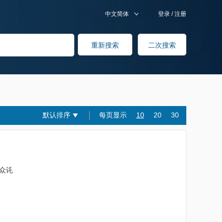
中文简体
登录
/
注册
默认排序
每页显示
10
20
30
王众讬