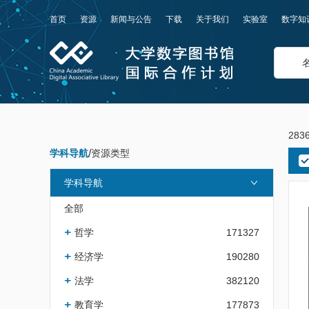
首页
资源
新闻与公告
下载
关于我们
实验室
数字知
283
学科导航
/
资源类型
学科导航
全部
哲学
171327
经济学
190280
法学
382120
教育学
177873