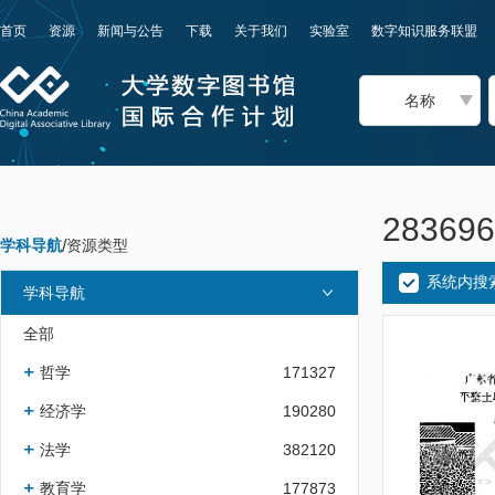
首页
资源
新闻与公告
下载
关于我们
实验室
数字知识服务联盟
名称
2836
学科导航
/
资源类型
系统内搜
学科导航
全部
哲学
171327
经济学
190280
法学
382120
教育学
177873