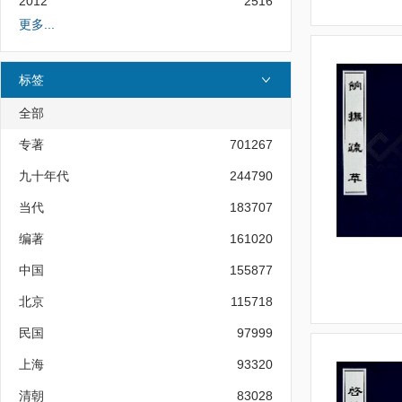
2012
2516
更多...
标签
全部
专著
701267
九十年代
244790
当代
183707
编著
161020
中国
155877
北京
115718
民国
97999
上海
93320
清朝
83028