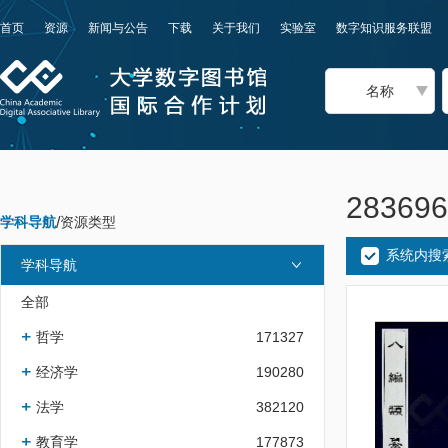
首页
资源
新闻与公告
下载
关于我们
实验室
数字知识服务联盟
名称
2836
学科导航
/
资源类型
系统内搜
学科导航
全部
哲学
171327
经济学
190280
法学
382120
教育学
177873