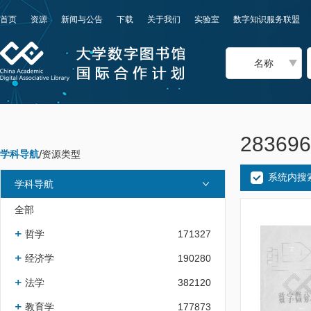
首页
资源
新闻与公告
下载
关于我们
实验室
数字知识服务联盟
名称
2836
学科导航
/
资源类型
系统内搜
学科导航
全部
哲学
171327
经济学
190280
法学
382120
教育学
177873