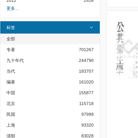
2012
2516
更多...
标签
全部
专著
701267
九十年代
244790
当代
183707
编著
161020
中国
155877
北京
115718
民国
97999
上海
93320
清朝
83028