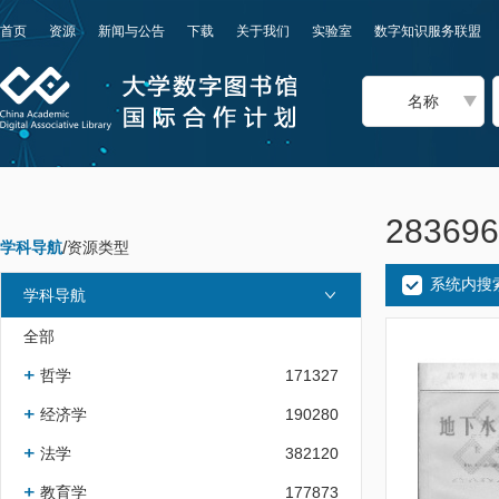
首页
资源
新闻与公告
下载
关于我们
实验室
数字知识服务联盟
名称
2836
学科导航
/
资源类型
系统内搜
学科导航
全部
哲学
171327
经济学
190280
法学
382120
教育学
177873