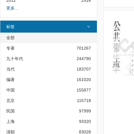
2012
2516
更多...
标签
全部
专著
701267
九十年代
244790
当代
183707
编著
161020
中国
155877
北京
115718
民国
97999
上海
93320
清朝
83028