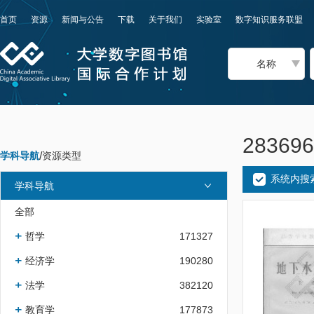
首页
资源
新闻与公告
下载
关于我们
实验室
数字知识服务联盟
名称
2836
学科导航
/
资源类型
系统内搜
学科导航
全部
哲学
171327
经济学
190280
法学
382120
教育学
177873