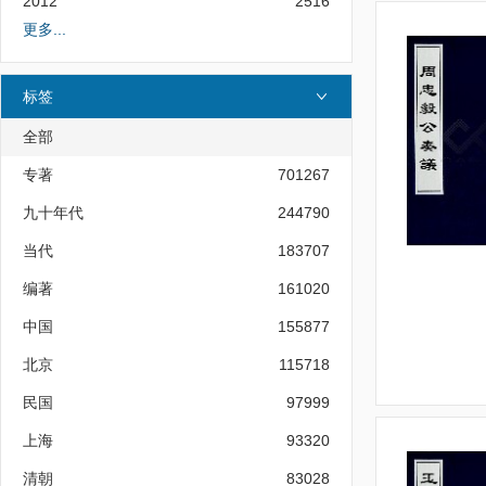
2012
2516
更多...
标签
全部
专著
701267
九十年代
244790
当代
183707
编著
161020
中国
155877
北京
115718
民国
97999
上海
93320
清朝
83028