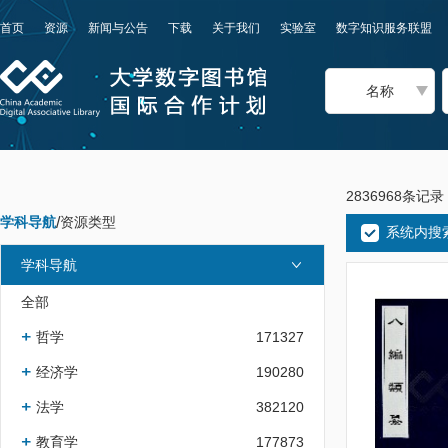
首页
资源
新闻与公告
下载
关于我们
实验室
数字知识服务联盟
名称
2836968条记录
学科导航
/
资源类型
系统内搜
学科导航
全部
哲学
171327
经济学
190280
法学
382120
教育学
177873