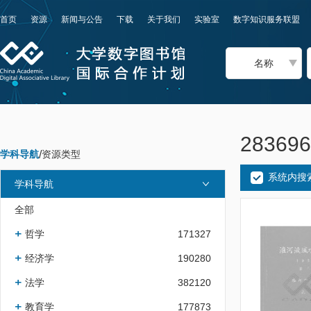
首页
资源
新闻与公告
下载
关于我们
实验室
数字知识服务联盟
名称
2836
学科导航
/
资源类型
系统内搜
学科导航
全部
哲学
171327
经济学
190280
法学
382120
教育学
177873