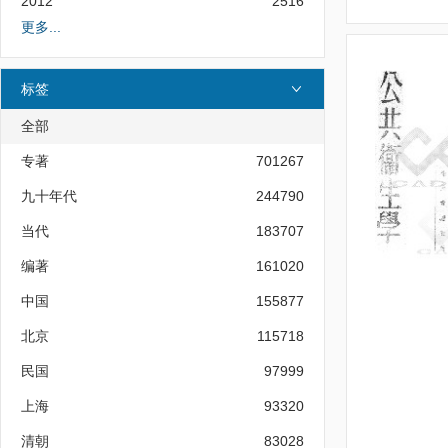
2012
2516
更多...
标签
全部
专著
701267
九十年代
244790
当代
183707
编著
161020
中国
155877
北京
115718
民国
97999
上海
93320
清朝
83028