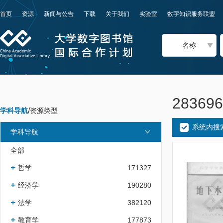
首页
资源
新闻与公告
下载
关于我们
实验室
数字知识服务联盟
名称
2836
学科导航
/
资源类型
系统内搜
学科导航
全部
哲学
171327
经济学
190280
法学
382120
教育学
177873