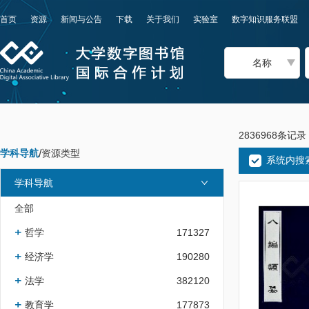
首页
资源
新闻与公告
下载
关于我们
实验室
数字知识服务联盟
名称
2836968条记录
学科导航
/
资源类型
系统内搜
学科导航
全部
哲学
171327
经济学
190280
法学
382120
教育学
177873