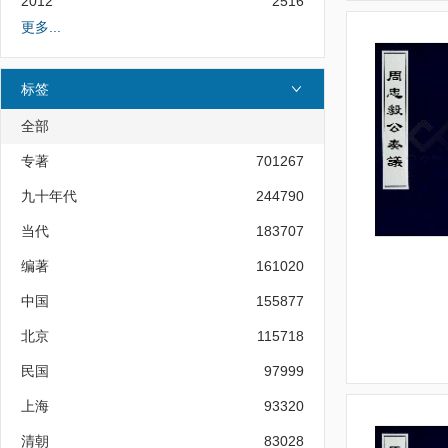
2012
2516
更多...
标签
全部
专著
701267
九十年代
244790
当代
183707
编著
161020
中国
155877
北京
115718
民国
97999
上海
93320
清朝
83028