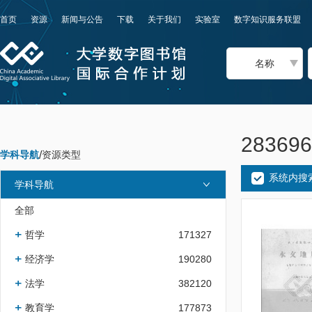
首页
资源
新闻与公告
下载
关于我们
实验室
数字知识服务联盟
名称
2836
学科导航
/
资源类型
系统内搜
学科导航
全部
哲学
171327
经济学
190280
法学
382120
教育学
177873