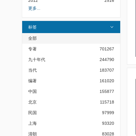
2012
2516
更多...
标签
全部
专著
701267
九十年代
244790
当代
183707
编著
161020
中国
155877
北京
115718
民国
97999
上海
93320
清朝
83028