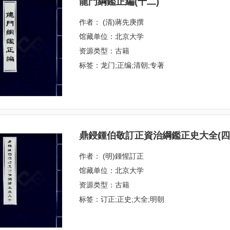
龍門綱鑑正編(十二)
作者： (清)蔣先庚撰
馆藏单位：北京大学
资源类型：古籍
标签：龙门;正编;清朝;专著
鼎鋟鍾伯敬訂正資治綱鑑正史大全(四
作者： (明)鍾惺訂正
馆藏单位：北京大学
资源类型：古籍
标签：订正;正史;大全;明朝