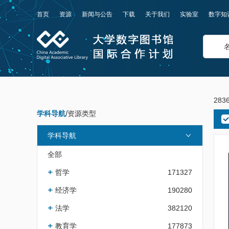
首页
资源
新闻与公告
下载
关于我们
实验室
数字知
283
学科导航
/
资源类型
学科导航
全部
哲学
171327
经济学
190280
法学
382120
教育学
177873