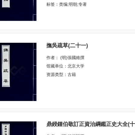
标签：类编;明朝;专著
撫吳疏草(二十一)
作者： (明)張國維撰
馆藏单位：北京大学
资源类型：古籍
鼎鋟鍾伯敬訂正資治綱鑑正史大全(十