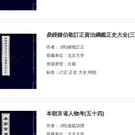
鼎鋟鍾伯敬訂正資治綱鑑正史大全(三
作者： (明)鍾惺訂正
馆藏单位：北京大学
资源类型：古籍
标签：订正;正史;大全;明朝
本朝京省人物考(五十四)
作者： (明)過庭訓撰
馆藏单位：北京大学