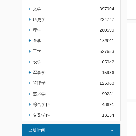
文学
397904
历史学
224747
理学
280599
医学
133011
工学
527653
农学
65942
军事学
15936
管理学
125963
艺术学
99231
综合学科
48691
交叉学科
13134
出版时间