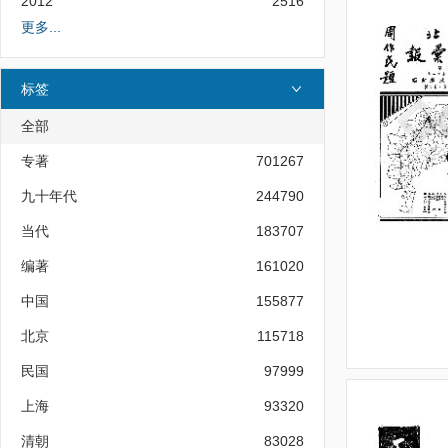
2012
2516
更多...
标签
全部
专著
701267
九十年代
244790
当代
183707
编著
161020
中国
155877
北京
115718
民国
97999
上海
93320
清朝
83028