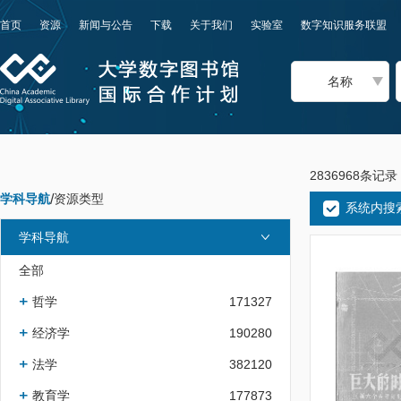
首页
资源
新闻与公告
下载
关于我们
实验室
数字知识服务联盟
名称
2836968条记录
学科导航
/
资源类型
系统内搜
学科导航
全部
哲学
171327
经济学
190280
法学
382120
教育学
177873