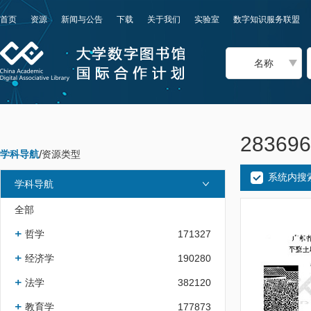
首页
资源
新闻与公告
下载
关于我们
实验室
数字知识服务联盟
名称
2836
学科导航
/
资源类型
系统内搜
学科导航
全部
哲学
171327
经济学
190280
法学
382120
教育学
177873