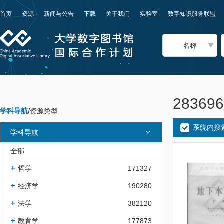
首页
资源
新闻与公告
下载
关于我们
实验室
数字知识服务联盟
名称
2836
学科导航
/
资源类型
系统内搜
学科导航
全部
哲学
171327
经济学
190280
法学
382120
教育学
177873