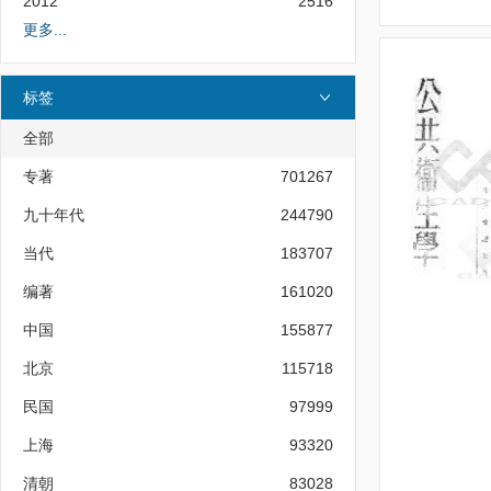
2012
2516
更多...
标签
全部
专著
701267
九十年代
244790
当代
183707
编著
161020
中国
155877
北京
115718
民国
97999
上海
93320
清朝
83028