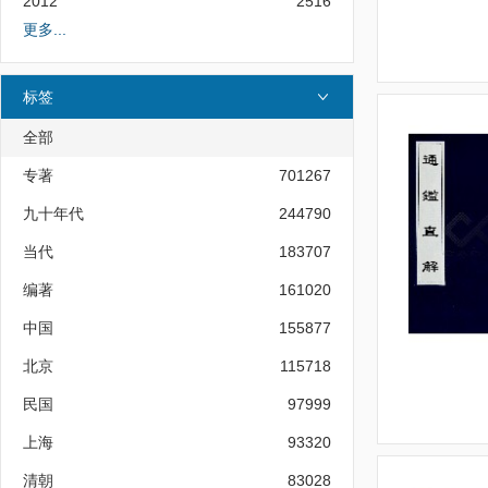
2012
2516
更多...
标签
全部
专著
701267
九十年代
244790
当代
183707
编著
161020
中国
155877
北京
115718
民国
97999
上海
93320
清朝
83028