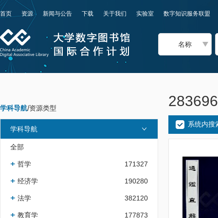
首页
资源
新闻与公告
下载
关于我们
实验室
数字知识服务联盟
名称
2836
学科导航
/
资源类型
系统内搜
学科导航
全部
哲学
171327
经济学
190280
法学
382120
教育学
177873