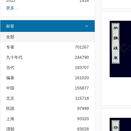
2012
2516
更多...
标签
全部
专著
701267
九十年代
244790
当代
183707
编著
161020
中国
155877
北京
115718
民国
97999
上海
93320
清朝
83028