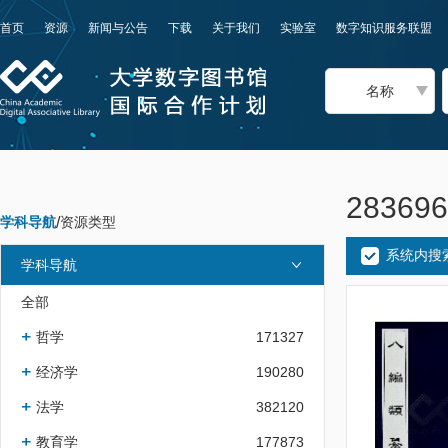
首页
资源
新闻与公告
下载
关于我们
实验室
数字知识服务联盟
名称
2836
学科导航
/
资源类型
系统内搜
学科导航
全部
哲学
171327
经济学
190280
法学
382120
教育学
177873