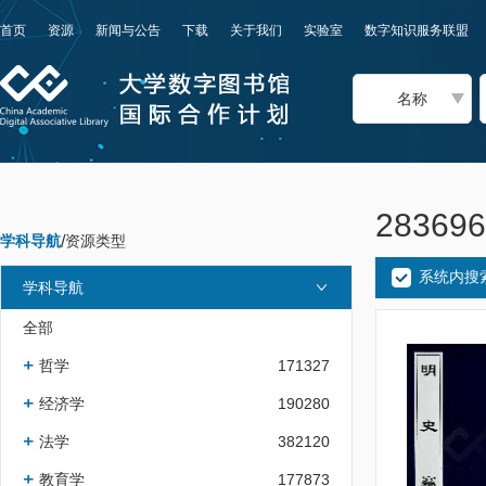
首页
资源
新闻与公告
下载
关于我们
实验室
数字知识服务联盟
名称
2836
学科导航
/
资源类型
系统内搜
学科导航
全部
哲学
171327
经济学
190280
法学
382120
教育学
177873