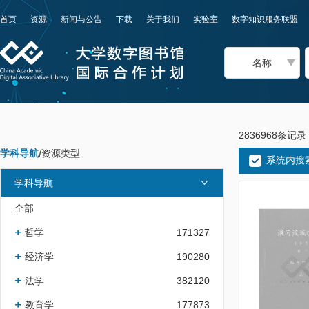
首页
资源
新闻与公告
下载
关于我们
实验室
数字知识服务联盟
名称
2836968条记录
学科导航
/
资源类型
系统内搜
学科导航
全部
哲学
171327
经济学
190280
法学
382120
教育学
177873