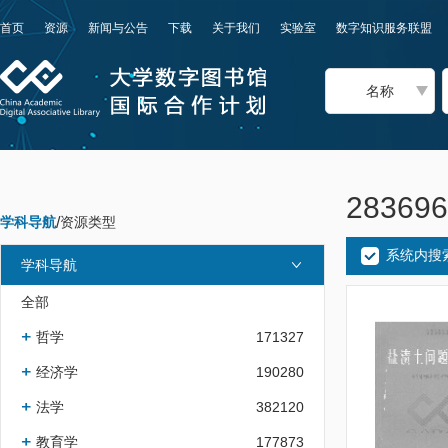
首页
资源
新闻与公告
下载
关于我们
实验室
数字知识服务联盟
名称
2836
学科导航
/
资源类型
系统内搜
学科导航
全部
哲学
171327
经济学
190280
法学
382120
教育学
177873