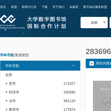
首页
资源
新闻与公告
下载
关于我们
实验室
数字知识服务联盟
名称
2836
学科导航
/
资源类型
系统内搜
学科导航
全部
哲学
171327
经济学
190280
法学
382120
教育学
177873