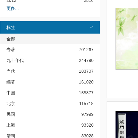
2012
2516
更多...
标签
全部
专著
701267
九十年代
244790
当代
183707
编著
161020
中国
155877
北京
115718
民国
97999
上海
93320
清朝
83028