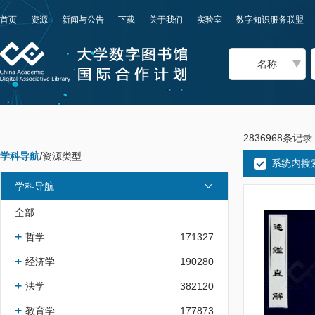
首页
资源
新闻与公告
下载
关于我们
实验室
数字知识服务联盟
名称
2836968条记录
学科导航
/
资源类型
系统内搜
学科导航
全部
哲学
171327
经济学
190280
法学
382120
教育学
177873