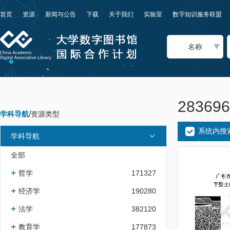
首页
资源
新闻与公告
下载
关于我们
实验室
数字知识服务联盟
名称
2836
学科导航
/
资源类型
系统内搜
学科导航
全部
哲学
171327
经济学
190280
法学
382120
教育学
177873