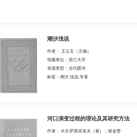
潮汐浅说
作者： 王云五（主编）
馆藏单位：浙江大学
资源类型：当代图书
标签：潮汐;浅说;专著
河口演变过程的理论及其研究方法
作者： И.В.萨莫依洛夫（著）；谢金赞