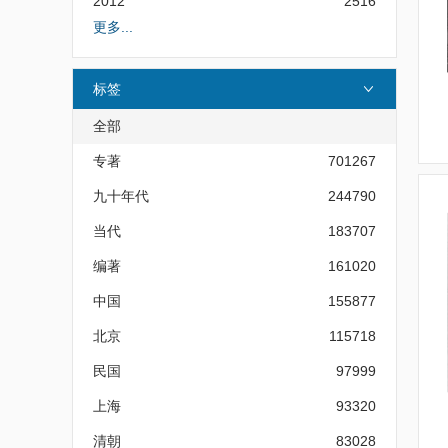
2012
2516
更多...
标签
全部
专著
701267
九十年代
244790
当代
183707
编著
161020
中国
155877
北京
115718
民国
97999
上海
93320
清朝
83028