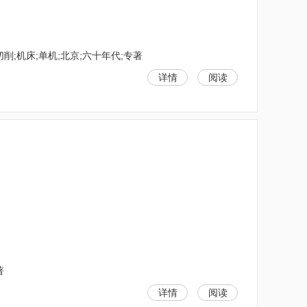
削;机床;单机;北京;六十年代;专著
详情
阅读
著
详情
阅读