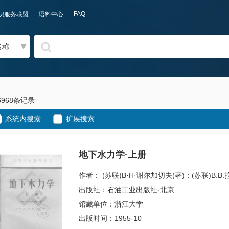
FAQ
识服务联盟
语料中心
名称
6968条记录
系统内搜索
扩展搜索
地下水力学·上册
作者： (苏联)B·H·谢尔加切夫(著)；(苏联)
出版社：石油工业出版社·北京
馆藏单位：浙江大学
出版时间：1955-10