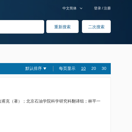
中文简体
登录
/
注册
默认排序
每页显示
10
20
30
B.B.拉甫克（著）；北京石油学院科学研究科翻译组；林平一