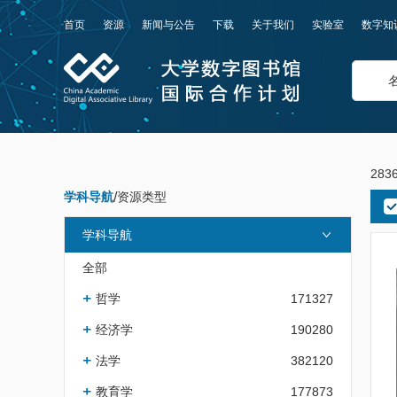
首页
资源
新闻与公告
下载
关于我们
实验室
数字知
283
学科导航
/
资源类型
学科导航
全部
哲学
171327
经济学
190280
法学
382120
教育学
177873