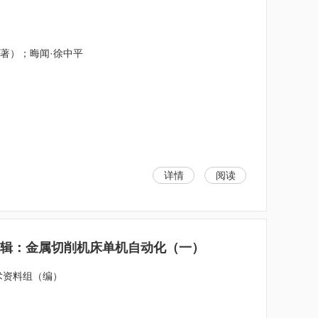
夫（著）；晦闻·徐中平
详情
阅读
二辑：金属切削机床单机自动化（一）
术资料组（编）