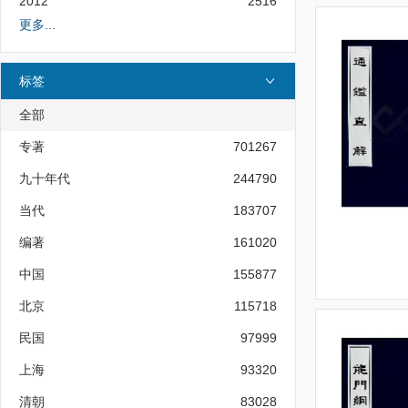
2012
2516
更多...
标签
全部
专著
701267
九十年代
244790
当代
183707
编著
161020
中国
155877
北京
115718
民国
97999
上海
93320
清朝
83028