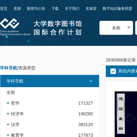
首页
资源
新闻与公告
下载
关于我们
实验室
数字知识服务联盟
名称
2836968条记录
学科导航
/
资源类型
系统内搜
学科导航
全部
哲学
171327
经济学
190280
法学
382120
教育学
177873