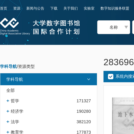
首页
资源
新闻与公告
下载
关于我们
实验室
数字知识服务联盟
名称
2836
学科导航
/
资源类型
系统内搜
学科导航
全部
哲学
171327
经济学
190280
法学
382120
教育学
177873