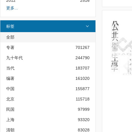
2012
2516
更多...
标签
全部
专著
701267
九十年代
244790
当代
183707
编著
161020
中国
155877
北京
115718
民国
97999
上海
93320
清朝
83028