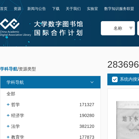
首页
资源
新闻与公告
下载
关于我们
实验室
数字知识服务联盟
名称
2836
学科导航
/
资源类型
系统内搜
学科导航
全部
哲学
171327
经济学
190280
法学
382120
教育学
177873