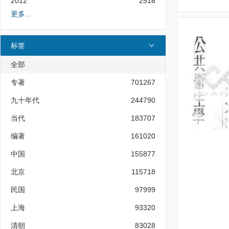
2012
2516
更多...
标签
全部
专著
701267
九十年代
244790
当代
183707
编著
161020
中国
155877
北京
115718
民国
97999
上海
93320
清朝
83028