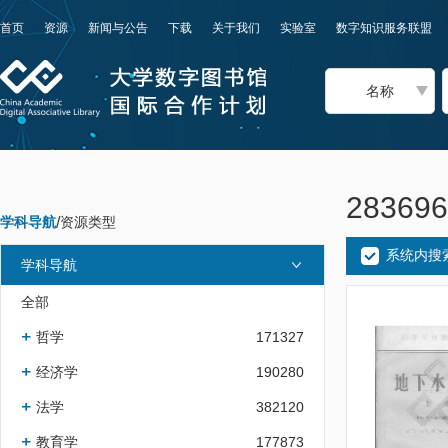
首页
资源
新闻与公告
下载
关于我们
实验室
数字知识服务联盟
名称
2836
学科导航
/
资源类型
系统内搜
学科导航
全部
哲学
171327
经济学
190280
法学
382120
教育学
177873