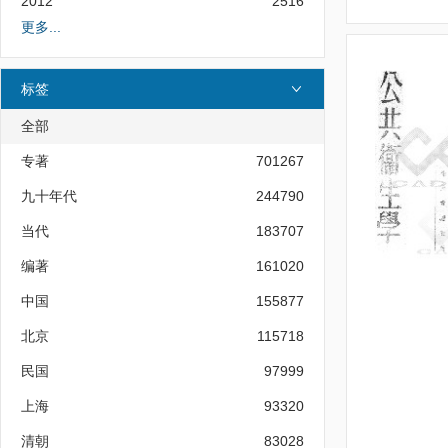
2012
2516
更多...
标签
全部
专著
701267
九十年代
244790
当代
183707
编著
161020
中国
155877
北京
115718
民国
97999
上海
93320
清朝
83028