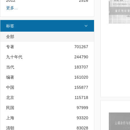
2012
2516
更多...
标签
全部
专著
701267
九十年代
244790
当代
183707
编著
161020
中国
155877
北京
115718
民国
97999
上海
93320
清朝
83028