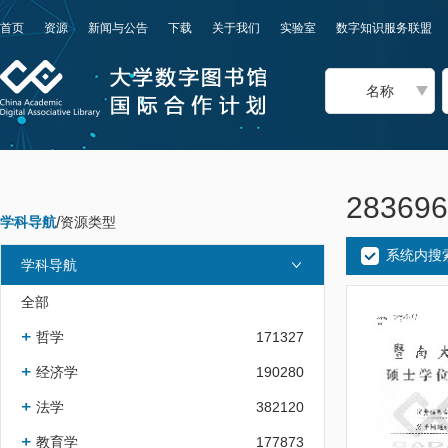
首页
资源
新闻与公告
下载
关于我们
实验室
数字知识服务联盟
名称
2836
学科导航
/
资源类型
系统内搜
学科导航
全部
哲学
171327
经济学
190280
法学
382120
教育学
177873