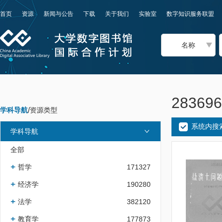
首页
资源
新闻与公告
下载
关于我们
实验室
数字知识服务联盟
名称
2836
学科导航
/
资源类型
系统内搜
学科导航
全部
哲学
171327
经济学
190280
法学
382120
教育学
177873