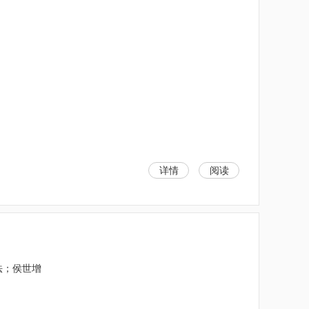
详情
阅读
法；侯世增