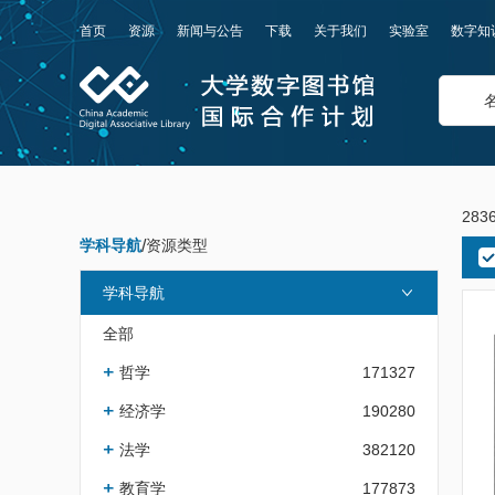
首页
资源
新闻与公告
下载
关于我们
实验室
数字知
283
学科导航
/
资源类型
学科导航
全部
哲学
171327
经济学
190280
法学
382120
教育学
177873