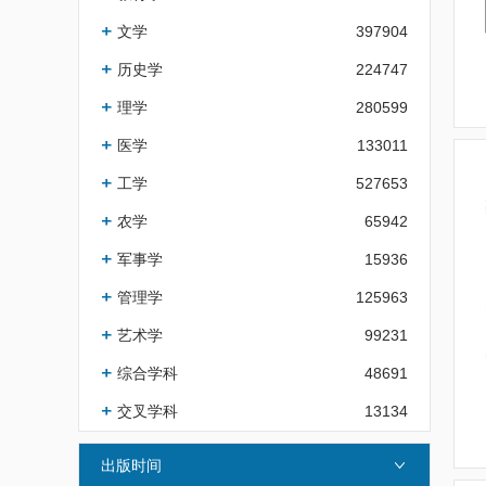
文学
397904
历史学
224747
理学
280599
医学
133011
工学
527653
农学
65942
军事学
15936
管理学
125963
艺术学
99231
综合学科
48691
交叉学科
13134
出版时间