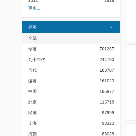
2012
2516
更多...
标签
全部
专著
701267
九十年代
244790
当代
183707
编著
161020
中国
155877
北京
115718
民国
97999
上海
93320
清朝
83028