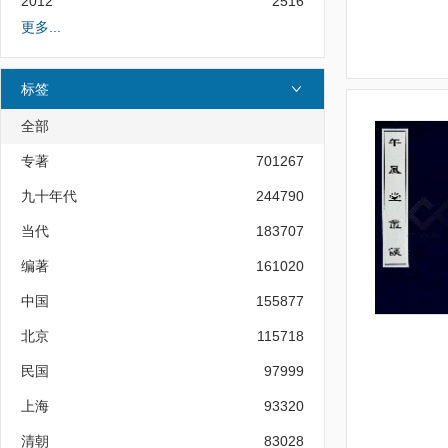
2012
2516
更多...
标签
全部
专著
701267
九十年代
244790
当代
183707
编著
161020
中国
155877
北京
115718
民国
97999
上海
93320
清朝
83028