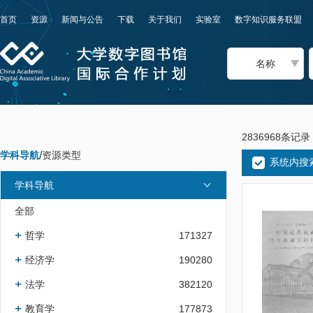
首页
资源
新闻与公告
下载
关于我们
实验室
数字知识服务联盟
名称
2836968条记录
学科导航
/
资源类型
系统内搜
学科导航
全部
哲学
171327
经济学
190280
法学
382120
教育学
177873