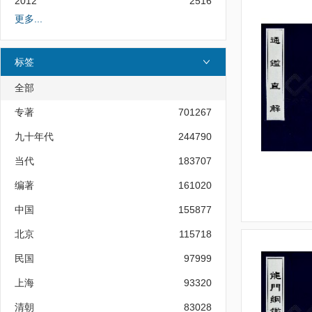
2012
2516
更多...
标签
全部
专著
701267
九十年代
244790
当代
183707
编著
161020
中国
155877
北京
115718
民国
97999
上海
93320
清朝
83028