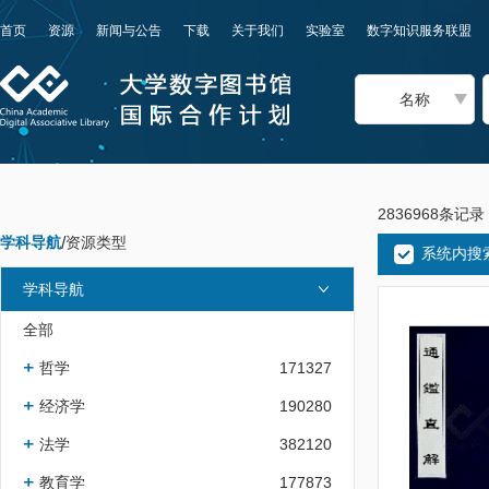
首页
资源
新闻与公告
下载
关于我们
实验室
数字知识服务联盟
名称
2836968条记录
学科导航
/
资源类型
系统内搜
学科导航
全部
哲学
171327
经济学
190280
法学
382120
教育学
177873